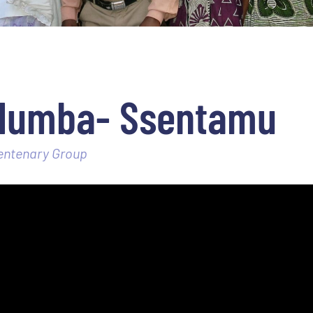
dumba- Ssentamu
Centenary Group