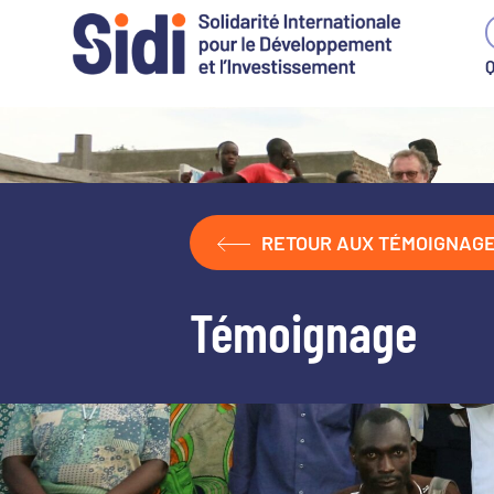
Q
Aller
au
contenu
principal
RETOUR AUX TÉMOIGNAG
Témoignage