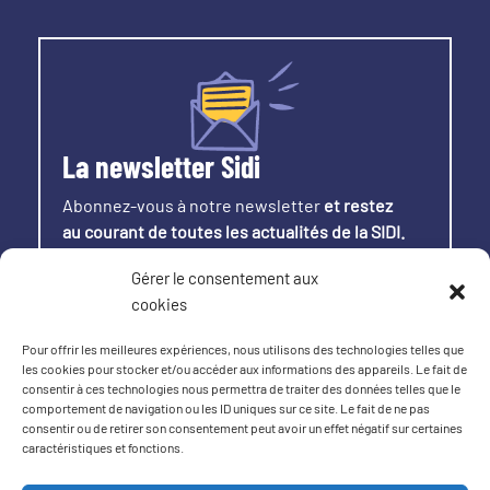
La newsletter Sidi
Abonnez-vous à notre newsletter
et restez
au courant de toutes les actualités de la SIDI.
Gérer le consentement aux
S'INSCRIRE
cookies
Pour offrir les meilleures expériences, nous utilisons des technologies telles que
les cookies pour stocker et/ou accéder aux informations des appareils. Le fait de
consentir à ces technologies nous permettra de traiter des données telles que le
comportement de navigation ou les ID uniques sur ce site. Le fait de ne pas
consentir ou de retirer son consentement peut avoir un effet négatif sur certaines
Crédits & mentions légales
|
Politique de
caractéristiques et fonctions.
confidentialité
|
Conditions générales
|